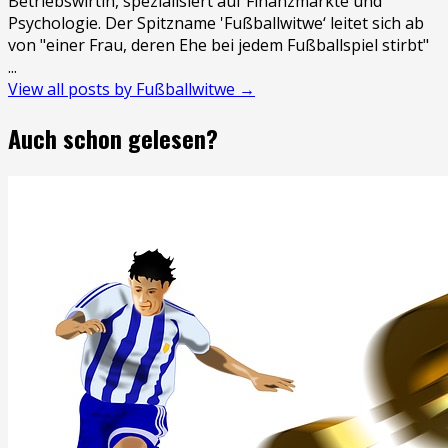
Betriebswirtin, spezialisiert auf Finanzmärkte und
Psychologie. Der Spitzname 'Fußballwitwe‘ leitet sich ab
von "einer Frau, deren Ehe bei jedem Fußballspiel stirbt"
...
View all posts by Fußballwitwe →
Auch schon gelesen?