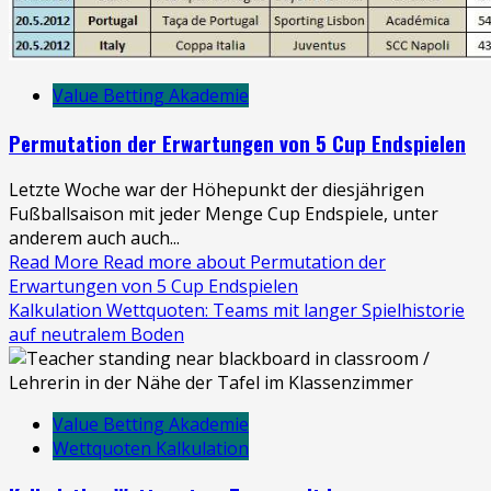
Value Betting Akademie
Permutation der Erwartungen von 5 Cup Endspielen
Letzte Woche war der Höhepunkt der diesjährigen
Fußballsaison mit jeder Menge Cup Endspiele, unter
anderem auch auch...
Read More
Read more about Permutation der
Erwartungen von 5 Cup Endspielen
Kalkulation Wettquoten: Teams mit langer Spielhistorie
auf neutralem Boden
Value Betting Akademie
Wettquoten Kalkulation