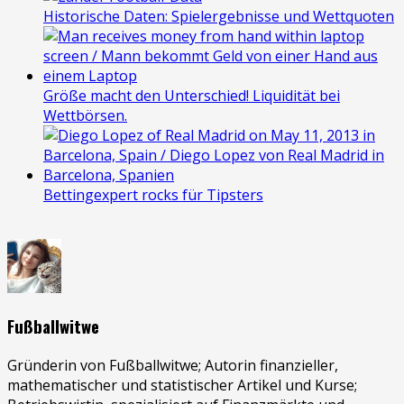
Historische Daten: Spielergebnisse und Wettquoten
Größe macht den Unterschied! Liquidität bei
Wettbörsen.
Bettingexpert rocks für Tipsters
Fußballwitwe
Gründerin von Fußballwitwe; Autorin finanzieller,
mathematischer und statistischer Artikel und Kurse;