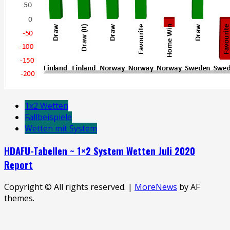
1x2 Wetten
Fallbeispiele
Wetten mit System
HDAFU-Tabellen ~ 1×2 System Wetten Juli 2020
Report
Copyright © All rights reserved.
|
MoreNews
by AF
themes.