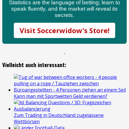
Statistics are the language of betting; learn to
speak fluently, and the market will reveal its
secrets.
Visit Soccerwidow's Store!
.
.
Vielleicht auch interessant:
Kann man mit Sportwetten Geld verdienen?
Zum Trading in Deutschland zugelassene
Wettbörsen