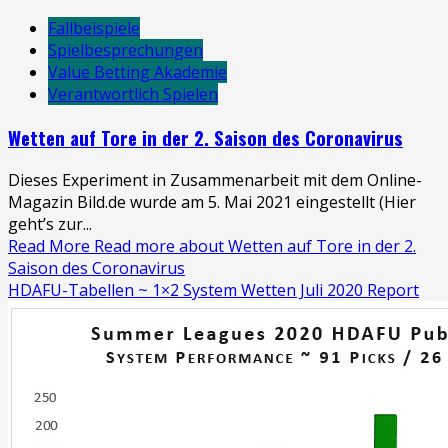
Fallbeispiele
Spielbesprechungen
Value Betting Akademie
Verantwortlich Spielen
Wetten auf Tore in der 2. Saison des Coronavirus
Dieses Experiment in Zusammenarbeit mit dem Online-
Magazin Bild.de wurde am 5. Mai 2021 eingestellt (Hier
geht’s zur...
Read More
Read more about Wetten auf Tore in der 2.
Saison des Coronavirus
HDAFU-Tabellen ~ 1×2 System Wetten Juli 2020 Report