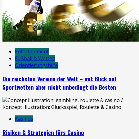
Entertainment
Fußball & Wetten
Orientierungshilfe
Die reichsten Vereine der Welt – mit Blick auf
Sportwetten aber nicht unbedingt die Besten
Kasinos
Risiken & Strategien fürs Casino