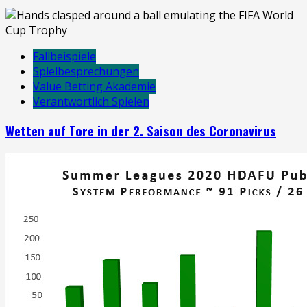
Fallbeispiele
Spielbesprechungen
Value Betting Akademie
Verantwortlich Spielen
Wetten auf Tore in der 2. Saison des Coronavirus