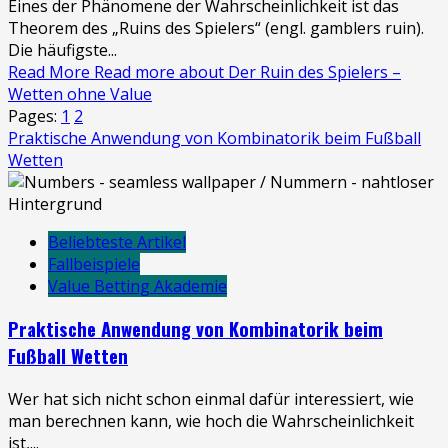
Eines der Phänomene der Wahrscheinlichkeit ist das
Theorem des „Ruins des Spielers“ (engl. gamblers ruin).
Die häufigste...
Read More
Read more about Der Ruin des Spielers –
Wetten ohne Value
Pages:
1
2
Praktische Anwendung von Kombinatorik beim Fußball
Wetten
Beliebteste Artikel
Fallbeispiele
Value Betting Akademie
Praktische Anwendung von Kombinatorik beim
Fußball Wetten
Wer hat sich nicht schon einmal dafür interessiert, wie
man berechnen kann, wie hoch die Wahrscheinlichkeit
ist,...