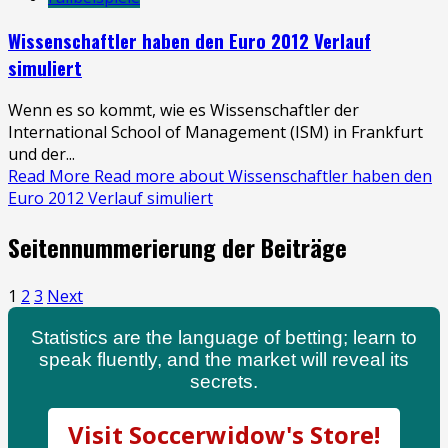
Wissenschaftler haben den Euro 2012 Verlauf
simuliert
Wenn es so kommt, wie es Wissenschaftler der
International School of Management (ISM) in Frankfurt
und der...
Read More
Read more about Wissenschaftler haben den
Euro 2012 Verlauf simuliert
Seitennummerierung der Beiträge
1
2
3
Next
Statistics are the language of betting; learn to
speak fluently, and the market will reveal its
secrets.
Visit Soccerwidow's Store!