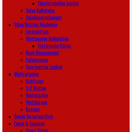
Clustertabellen kaufen
Value Kalkulator
Spielbesprechungen
Value Betting Akademie
Lernzentrum
Wettquoten Kalkulation
Historische Daten
Bank Management
Fallbeispiele
Sportwetten Lexikon
Wettratgeber
Arbitrage
1×2 Wetten
Buchmacher
Wettbörsen
Kasinos
Spiele Verantwortlich
Leben & Finanzen
Sport Zitate