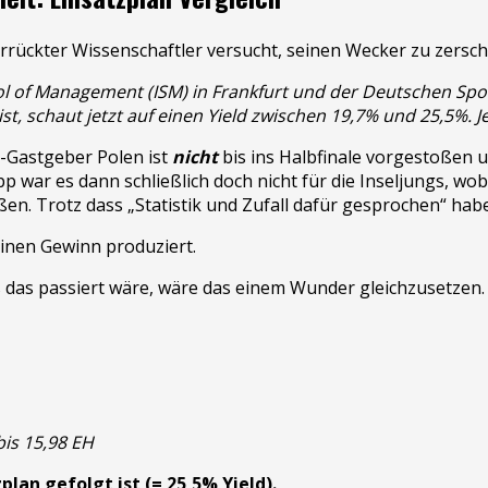
ool of Management (ISM) in Frankfurt und der Deutschen Sp
t, schaut jetzt auf einen Yield zwischen 19,7% und 25,5%. J
o-Gastgeber Polen ist
nicht
bis ins Halbfinale vorgestoßen 
 war es dann schließlich doch nicht für die Inseljungs, wobe
n. Trotz dass „Statistik und Zufall dafür gesprochen“ hab
inen Gewinn produziert.
 das passiert wäre, wäre das einem Wunder gleichzusetzen
bis 15,98 EH
lan gefolgt ist (= 25,5% Yield).