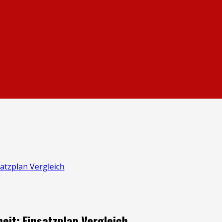
atzplan Vergleich
eit: Einsatzplan Vergleich