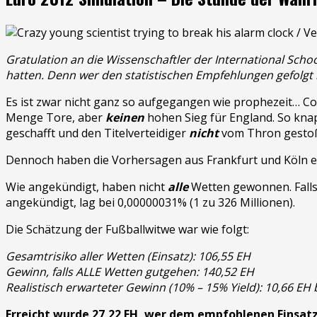
Gratulation an die Wissenschaftler der International Sch
hatten. Denn wer den statistischen Empfehlungen gefolgt is
Es ist zwar nicht ganz so aufgegangen wie prophezeit… C
Menge Tore, aber
keinen
hohen Sieg für England. So knapp
geschafft und den Titelverteidiger
nicht
vom Thron gestoße
Dennoch haben die Vorhersagen aus Frankfurt und Köln e
Wie angekündigt, haben nicht
alle
Wetten gewonnen. Falls
angekündigt, lag bei 0,00000031% (1 zu 326 Millionen).
Die Schätzung der Fußballwitwe war wie folgt:
Gesamtrisiko aller Wetten (Einsatz): 106,55 EH
Gewinn, falls ALLE Wetten gutgehen: 140,52 EH
Realistisch erwarteter Gewinn (10% – 15% Yield): 10,66 EH 
Erreicht wurde 27,22 EH, wer dem empfohlenen Einsatzp