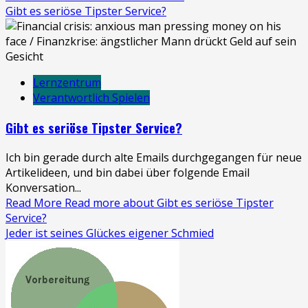
Gibt es seriöse Tipster Service?
Lernzentrum
Verantwortlich Spielen
Gibt es seriöse Tipster Service?
Ich bin gerade durch alte Emails durchgegangen für neue
Artikelideen, und bin dabei über folgende Email
Konversation...
Read More
Read more about Gibt es seriöse Tipster
Service?
Jeder ist seines Glückes eigener Schmied