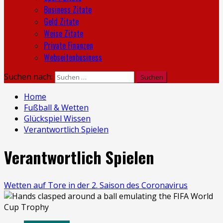
Business Zitate
Geld Zitate
Weise Zitate
Private Finanzen
Webseitenbusiness
Suchen nach:
Home
Fußball & Wetten
Glückspiel Wissen
Verantwortlich Spielen
Verantwortlich Spielen
Wetten auf Tore in der 2. Saison des Coronavirus