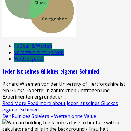
Fußball & Wetten
Verantwortlich Spielen
Wettratgeber
Jeder ist seines Glückes eigener Schmied
Richard Wiseman von der University of Hertfordshire ist
ein Glücks-Experte: In zahlreichen Umfragen und
Experimenten ergründet er,...
Read More
Read more about Jeder ist seines Glückes
eigener Schmied
Der Ruin des Spielers – Wetten ohne Value