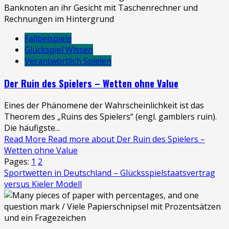
Fallbeispiele
Glückspiel Wissen
Verantwortlich Spielen
Der Ruin des Spielers – Wetten ohne Value
Eines der Phänomene der Wahrscheinlichkeit ist das
Theorem des „Ruins des Spielers“ (engl. gamblers ruin).
Die häufigste...
Read More
Read more about Der Ruin des Spielers –
Wetten ohne Value
Pages:
1
2
Sportwetten in Deutschland – Glücksspielstaatsvertrag
versus Kieler Modell