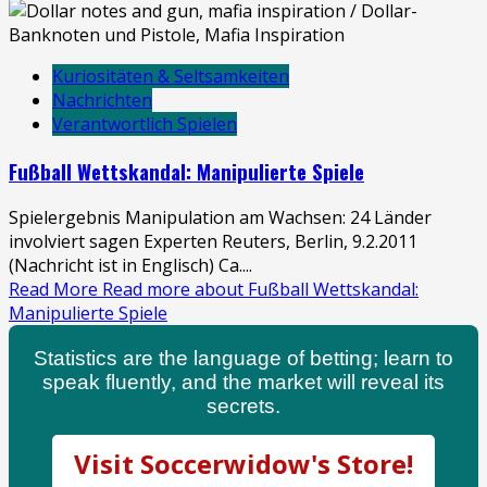
Kuriositäten & Seltsamkeiten
Nachrichten
Verantwortlich Spielen
Fußball Wettskandal: Manipulierte Spiele
Spielergebnis Manipulation am Wachsen: 24 Länder
involviert sagen Experten Reuters, Berlin, 9.2.2011
(Nachricht ist in Englisch) Ca....
Read More
Read more about Fußball Wettskandal:
Manipulierte Spiele
Statistics are the language of betting; learn to
speak fluently, and the market will reveal its
secrets.
Visit Soccerwidow's Store!