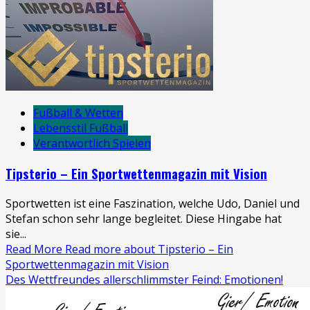
Fußball & Wetten
Lebensstil Fußball
Verantwortlich Spielen
Tipsterio – Ein Sportwettenmagazin mit Vision
Sportwetten ist eine Faszination, welche Udo, Daniel und
Stefan schon sehr lange begleitet. Diese Hingabe hat
sie...
Read More
Read more about Tipsterio – Ein
Sportwettenmagazin mit Vision
Des Wettfreundes allerschlimmster Feind: Emotionen!