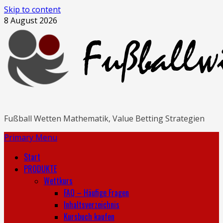
Skip to content
8 August 2026
Fußball Wetten Mathematik, Value Betting Strategien
Primary Menu
Start
PRODUKTE
Wettkurs
FAQ – Häufige Fragen
Inhaltsverzeichnis
Kursbuch kaufen