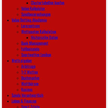
Clustertabellen kaufen
Value Kalkulator
Spielbesprechungen
Value Betting Akademie
Lernzentrum
Wettquoten Kalkulation
Historische Daten
Bank Management
Fallbeispiele
Sportwetten Lexikon
Wettratgeber
Arbitrage
1×2 Wetten
Buchmacher
Wettbörsen
Kasinos
Spiele Verantwortlich
Leben & Finanzen
Sport Zitate