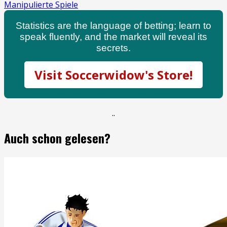
Manipulierte Spiele
Statistics are the language of betting; learn to
speak fluently, and the market will reveal its
secrets.
Visit Soccerwidow's Store!
.
.
Auch schon gelesen?