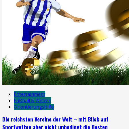
Entertainment
Fußball & Wetten
Orientierungshilfe
Die reichsten Vereine der Welt – mit Blick auf
Sportwetten aber nicht unbedingt die Besten