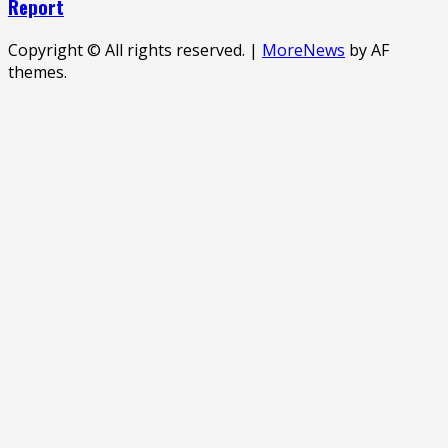
Report
Copyright © All rights reserved.
|
MoreNews
by AF
themes.