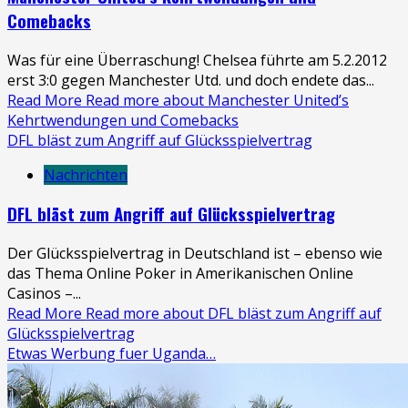
Comebacks
Was für eine Überraschung! Chelsea führte am 5.2.2012
erst 3:0 gegen Manchester Utd. und doch endete das...
Read More
Read more about Manchester United’s
Kehrtwendungen und Comebacks
DFL bläst zum Angriff auf Glücksspielvertrag
Nachrichten
DFL bläst zum Angriff auf Glücksspielvertrag
Der Glücksspielvertrag in Deutschland ist – ebenso wie
das Thema Online Poker in Amerikanischen Online
Casinos –...
Read More
Read more about DFL bläst zum Angriff auf
Glücksspielvertrag
Etwas Werbung fuer Uganda…