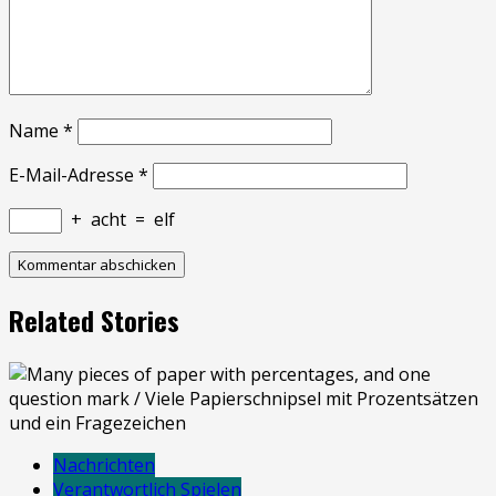
Name
*
E-Mail-Adresse
*
+
acht
=
elf
Related Stories
Nachrichten
Verantwortlich Spielen