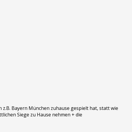
z.B. Bayern München zuhause gespielt hat, statt wie
ttlichen Siege zu Hause nehmen + die