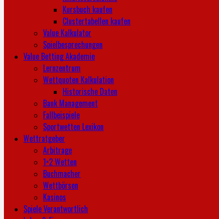
Kursbuch kaufen
Clustertabellen kaufen
Value Kalkulator
Spielbesprechungen
Value Betting Akademie
Lernzentrum
Wettquoten Kalkulation
Historische Daten
Bank Management
Fallbeispiele
Sportwetten Lexikon
Wettratgeber
Arbitrage
1×2 Wetten
Buchmacher
Wettbörsen
Kasinos
Spiele Verantwortlich