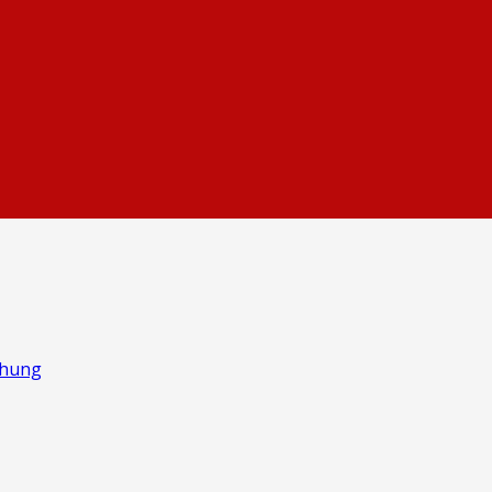
chung