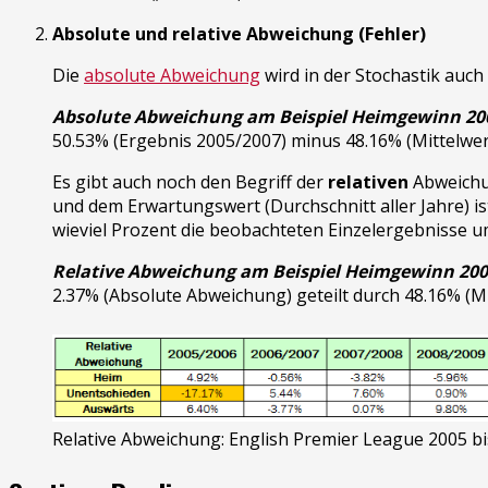
Absolute und relative Abweichung (Fehler)
Die
absolute Abweichung
wird in der Stochastik auch 
Absolute Abweichung am Beispiel Heimgewinn 20
50.53% (Ergebnis 2005/2007) minus 48.16% (Mittelwer
Es gibt auch noch den Begriff der
relativen
Abweichu
und dem Erwartungswert (Durchschnitt aller Jahre) i
wieviel Prozent die beobachteten Einzelergebnisse 
Relative Abweichung am Beispiel Heimgewinn 200
2.37% (Absolute Abweichung) geteilt durch 48.16% (Mi
Relative Abweichung: English Premier League 2005 bi