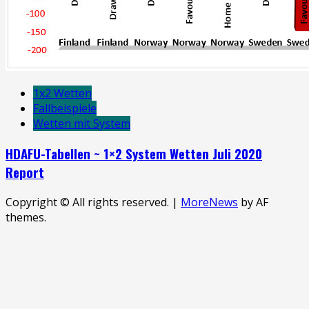
1x2 Wetten
Fallbeispiele
Wetten mit System
HDAFU-Tabellen ~ 1×2 System Wetten Juli 2020
Report
Copyright © All rights reserved.
|
MoreNews
by AF
themes.