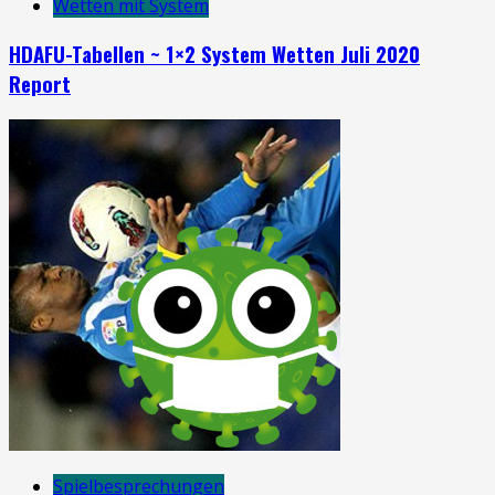
Wetten mit System
HDAFU-Tabellen ~ 1×2 System Wetten Juli 2020
Report
Spielbesprechungen