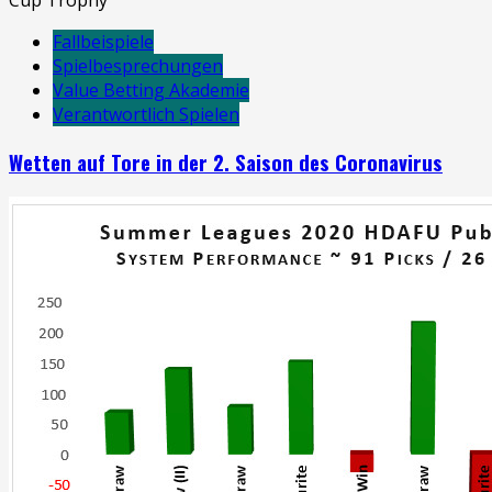
Fallbeispiele
Spielbesprechungen
Value Betting Akademie
Verantwortlich Spielen
Wetten auf Tore in der 2. Saison des Coronavirus