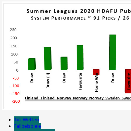
1x2 Wetten
Fallbeispiele