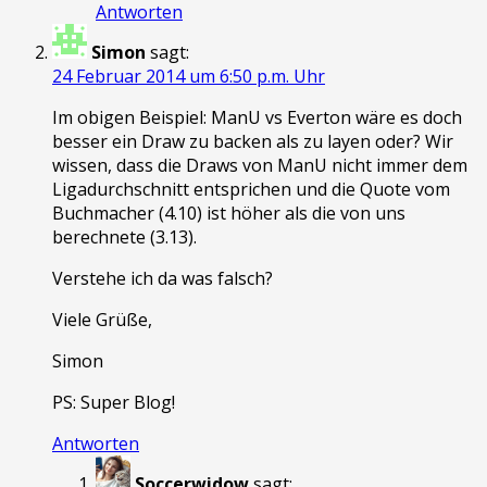
Antworten
Simon
sagt:
24 Februar 2014 um 6:50 p.m. Uhr
Im obigen Beispiel: ManU vs Everton wäre es doch
besser ein Draw zu backen als zu layen oder? Wir
wissen, dass die Draws von ManU nicht immer dem
Ligadurchschnitt entsprichen und die Quote vom
Buchmacher (4.10) ist höher als die von uns
berechnete (3.13).
Verstehe ich da was falsch?
Viele Grüße,
Simon
PS: Super Blog!
Antworten
Soccerwidow
sagt: