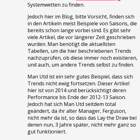
Systemwetten zu finden.
Jedoch hier im Blog, bitte Vorsicht, finden sich
in den Artikeln meist Beispiele von Saisons, die
bereits schon lange vorbei sind. Es gibt sehr
viele Artikel, die vor längerer Zeit geschrieben
wurden. Man benötigt die aktuellsten
Tabellen, um die hier beschriebenen Trends
nachzuprüfen, ob diese immer noch existieren,
und auch, um andere Trends selbst zu finden.
Man Utd ist ein sehr gutes Beispiel, dass sich
Trends nicht ewig fortsetzen. Dieser Artikel
hier ist von 2014 und berücksichtigt deren
Performance bis Ende der 2012-13 Saison.
Jedoch hat sich Man Utd seitdem total
geändert, da ihr alter Manager, Ferguson,
nicht mehr da ist, so dass das Lay the Draw bei
denen nun, 3 Jahre später, nicht mehr ganz so
gut funktioniert.