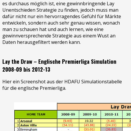
es durchaus möglich ist, eine gewinnbringende Lay
Unentschieden Strategie zu finden, jedoch muss man
dafür nicht nur ein hervorragendes Gefühl für Märkte
entwickeln, sondern auch sehr genau wissen, wonach
man zu schauen hat und auch lernen, wie eine
gewinnversprechende Strategie aus einem Wust an
Daten herausgefiltert werden kann.
Lay the Draw – Englische Premierliga Simulation
2008-09 bis 2012-13
Hier ein Screenshot aus der HDAFU Simulationstabelle
für die englische Premierliga.