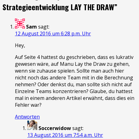
Strategieentwicklung LAY THE DRAW
”
Sam
sagt:
12 August 2016 um 6:28 p.m. Uhr
Hey,
Auf Seite 4 hattest du geschrieben, dass es lukrativ
gewesen wäre, auf Manu Lay the Draw zu gehen,
wenn sie zuhause spielen. Sollte man auch hier
nicht noch das andere Team mit in die Berechnung
nehmen? Oder denkst du, man sollte sich nicht auf
Einzelne Teams konzentrieren? Glaube, du hattest
mal in einem anderen Artikel erwähnt, dass dies ein
Fehler war?
Antworten
Soccerwidow
sagt:
13 August 2016 um 7:54 a.m. Uhr