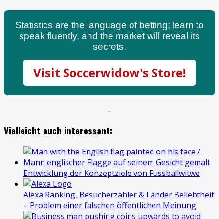
Statistics are the language of betting; learn to
speak fluently, and the market will reveal its
secrets.
Visit Soccerwidow's Store!
.
.
Vielleicht auch interessant:
Entwicklung der Konzeptziele von Fussballwitwe
Alexa Ranking, Besucherzähler & Länder Beliebtheit
– Problem einer falschen öffentlichen Meinung