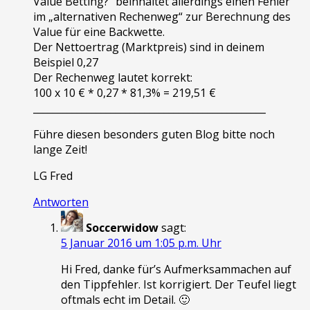
Value Betting?“ beinhaltet allerdings einen Fehler
im „alternativen Rechenweg“ zur Berechnung des
Value für eine Backwette.
Der Nettoertrag (Marktpreis) sind in deinem
Beispiel 0,27
Der Rechenweg lautet korrekt:
100 x 10 € * 0,27 * 81,3% = 219,51 €
________________________________________________
Führe diesen besonders guten Blog bitte noch
lange Zeit!
LG Fred
Antworten
Soccerwidow
sagt:
5 Januar 2016 um 1:05 p.m. Uhr
Hi Fred, danke für’s Aufmerksammachen auf
den Tippfehler. Ist korrigiert. Der Teufel liegt
oftmals echt im Detail. 🙂