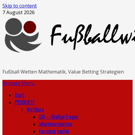
Skip to content
7 August 2026
Fußball Wetten Mathematik, Value Betting Strategien
Primary Menu
Start
PRODUKTE
Wettkurs
FAQ – Häufige Fragen
Inhaltsverzeichnis
Kursbuch kaufen