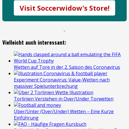
Visit Soccerwidow's Store!
.
.
Vielleicht auch interessant:
Wetten auf Tore in der 2. Saison des Coronavirus
Experiment Coronavirus: Value-Wetten nach
massiver Spielunterbrechung
Torlinien Verstehen in Over/Under Torwetten
Über/Unter (Over/Under) Wetten – Eine Kurze
Einführung