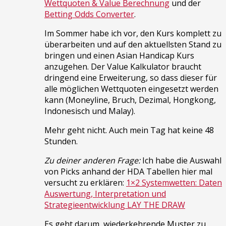
Wettquoten & Value Berechnung
und der
Betting Odds Converter
.
Im Sommer habe ich vor, den Kurs komplett zu
überarbeiten und auf den aktuellsten Stand zu
bringen und einen Asian Handicap Kurs
anzugehen. Der Value Kalkulator braucht
dringend eine Erweiterung, so dass dieser für
alle möglichen Wettquoten eingesetzt werden
kann (Moneyline, Bruch, Dezimal, Hongkong,
Indonesisch und Malay).
Mehr geht nicht. Auch mein Tag hat keine 48
Stunden.
Zu deiner anderen Frage:
Ich habe die Auswahl
von Picks anhand der HDA Tabellen hier mal
versucht zu erklären:
1×2 Systemwetten: Daten
Auswertung, Interpretation und
Strategieentwicklung LAY THE DRAW
Es geht darum, wiederkehrende Muster zu