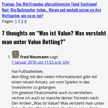
Previous:
Des Wettfreundes allerschlimmster Feind: Emotionen!
Next:
Wie Buchmacher ticken… Warum und weshalb setzen sie ihre
Wettquoten, wie sie es tun?
Pages:
1
2
3
4
7 thoughts on “
Was ist Value? Was versteht
man unter Value Betting?
”
Fred Neumann
sagt:
1 Januar 2016 um 11:53 p.m. Uhr
Hai Fußballwitwe,
dein Blog mit den vielen Informationen gibt mir
einen neuen Ansatz, um vom Spielen in das
Investieren zu gelangen.
Um gewisse Finanzmathe auch zu verstehen,
rechne ich auch so manche deiner Formeln nach.
Der Artikel „Was ist Value? Was versteht man unter