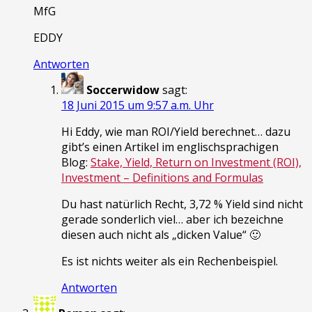
MfG
EDDY
Antworten
Soccerwidow
sagt:
18 Juni 2015 um 9:57 a.m. Uhr
Hi Eddy, wie man ROI/Yield berechnet… dazu
gibt’s einen Artikel im englischsprachigen
Blog:
Stake, Yield, Return on Investment (ROI),
Investment – Definitions and Formulas
Du hast natürlich Recht, 3,72 % Yield sind nicht
gerade sonderlich viel… aber ich bezeichne
diesen auch nicht als „dicken Value“ 🙂
Es ist nichts weiter als ein Rechenbeispiel.
Antworten