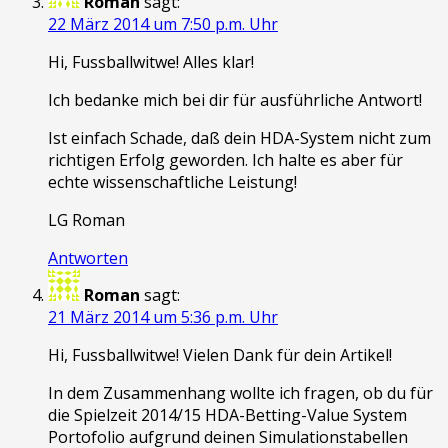
Roman
sagt:
22 März 2014 um 7:50 p.m. Uhr
Hi, Fussballwitwe! Alles klar!
Ich bedanke mich bei dir für ausführliche Antwort!
Ist einfach Schade, daß dein HDA-System nicht zum
richtigen Erfolg geworden. Ich halte es aber für
echte wissenschaftliche Leistung!
LG Roman
Antworten
Roman
sagt:
21 März 2014 um 5:36 p.m. Uhr
Hi, Fussballwitwe! Vielen Dank für dein Artikel!
In dem Zusammenhang wollte ich fragen, ob du für
die Spielzeit 2014/15 HDA-Betting-Value System
Portofolio aufgrund deinen Simulationstabellen