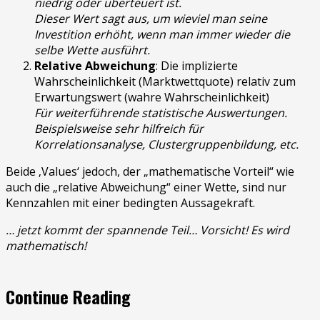
niedrig oder überteuert ist.
Dieser Wert sagt aus, um wieviel man seine
Investition erhöht, wenn man immer wieder die
selbe Wette ausführt.
Relative Abweichung
: Die implizierte
Wahrscheinlichkeit (Marktwettquote) relativ zum
Erwartungswert (wahre Wahrscheinlichkeit)
Für weiterführende statistische Auswertungen.
Beispielsweise sehr hilfreich für
Korrelationsanalyse, Clustergruppenbildung, etc.
Beide ‚Values‘ jedoch, der „mathematische Vorteil“ wie
auch die „relative Abweichung“ einer Wette, sind nur
Kennzahlen mit einer bedingten Aussagekraft.
… jetzt kommt der spannende Teil… Vorsicht! Es wird
mathematisch!
Continue Reading