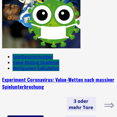
Spielbesprechungen
Value Betting Akademie
Wettquoten Kalkulation
Experiment Coronavirus: Value-Wetten nach massiver
Spielunterbrechung