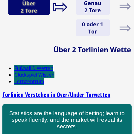
Fußball & Wetten
Glückspiel Wissen
Lernzentrum
Torlinien Verstehen in Over/Under Torwetten
Statistics are the language of betting; learn to
speak fluently, and the market will reveal its
secrets.