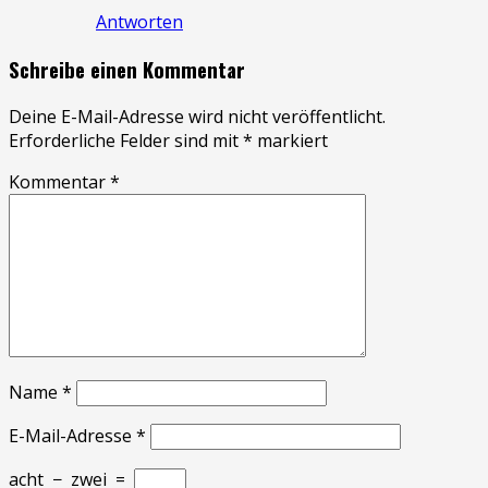
Antworten
Schreibe einen Kommentar
Deine E-Mail-Adresse wird nicht veröffentlicht.
Erforderliche Felder sind mit
*
markiert
Kommentar
*
Name
*
E-Mail-Adresse
*
acht
−
zwei
=