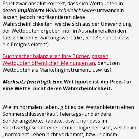
Es ist zwar absolut korrekt, dass sich Wettquoten in
deren
implizierte
Wahrscheinlichkeiten
umwandeln
lassen, jedoch repräsentieren diese
Wahrscheinlichkeiten, welche sich aus der Umwandlung
der Wettquoten ergeben, nur in Ausnahmefällen den
tatsächlichen Erwartungswert (die ‚echte‘ Chance, dass
ein Ereignis eintritt).
Buchmacher balanzieren ihre Bücher
,
passen
Wettquoten öffentlichen Meinungen an
, benutzen
Wettquoten als Marketinginstrument, usw. usf.
Merksatz (wichtig!):
Eine Wettquote ist der Preis für
eine Wette, nicht deren Wahrscheinlichkeit.
Wie im normalen Leben, gibt es bei Wettanbietern einen
Sommerschlussverkauf, Feiertags- und andere
Sonderangebote, Rabatte, usw…. nur dass im
Sportwettgeschäft eine Terminologie herrscht, welche im
„normalen“ Leben nicht vorkommt, bzw. in einem