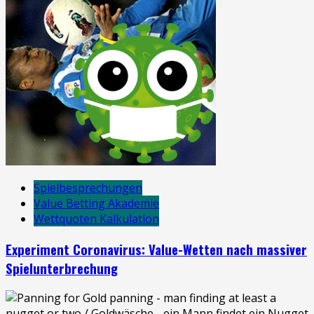
Spielbesprechungen
Value Betting Akademie
Wettquoten Kalkulation
Experiment Coronavirus: Value-Wetten nach massiver
Spielunterbrechung