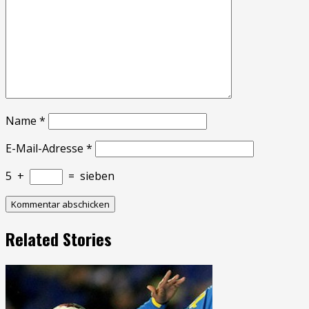
Name
*
E-Mail-Adresse
*
5
+
=
sieben
Related Stories