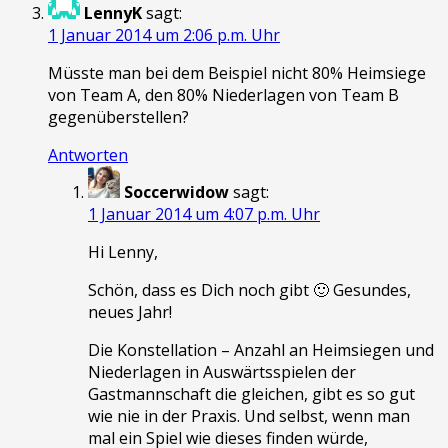
LennyK
sagt:
1 Januar 2014 um 2:06 p.m. Uhr
Müsste man bei dem Beispiel nicht 80% Heimsiege
von Team A, den 80% Niederlagen von Team B
gegenüberstellen?
Antworten
Soccerwidow
sagt:
1 Januar 2014 um 4:07 p.m. Uhr
Hi Lenny,
Schön, dass es Dich noch gibt 🙂 Gesundes,
neues Jahr!
Die Konstellation – Anzahl an Heimsiegen und
Niederlagen in Auswärtsspielen der
Gastmannschaft die gleichen, gibt es so gut
wie nie in der Praxis. Und selbst, wenn man
mal ein Spiel wie dieses finden würde,