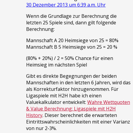
30 Dezember 2013 um 6:39 a.m. Uhr
Wenn die Grundlage zur Berechnung die
letzten 25 Spiele sind, dann gilt folgende
Berechnung:
Mannschaft A 20 Heimsiege von 25 = 80%
Mannschaft B 5 Heimsiege von 25 = 20 %
(80% + 20%) / 2 = 50% Chance für einen
Heimsieg im nächsten Spiel
Gibt es direkte Begegnungen der beiden
Mannschaften in den letzten 6 Jahren, wird das
als Korrekturfaktor hinzugenommen. Für
Ligaspiele mit H2H habe ich einen
Valuekalkulator entwickelt:
Wahre Wettquoten
& Value Berechnung: Ligaspiele mit H2H
History
. Dieser berechnet die erwarteten
Eintrittswahrscheinlichkeiten mit einer Varianz
von nur 2-3%.