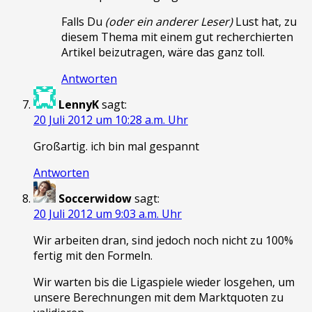
Falls Du
(oder ein anderer Leser)
Lust hat, zu
diesem Thema mit einem gut recherchierten
Artikel beizutragen, wäre das ganz toll.
Antworten
LennyK
sagt:
20 Juli 2012 um 10:28 a.m. Uhr
Großartig. ich bin mal gespannt
Antworten
Soccerwidow
sagt:
20 Juli 2012 um 9:03 a.m. Uhr
Wir arbeiten dran, sind jedoch noch nicht zu 100%
fertig mit den Formeln.
Wir warten bis die Ligaspiele wieder losgehen, um
unsere Berechnungen mit dem Marktquoten zu