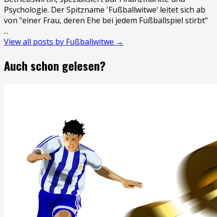
Psychologie. Der Spitzname 'Fußballwitwe‘ leitet sich ab
von "einer Frau, deren Ehe bei jedem Fußballspiel stirbt"
...
View all posts by Fußballwitwe →
Auch schon gelesen?