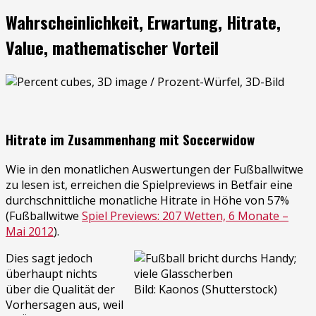
Wahrscheinlichkeit, Erwartung, Hitrate,
Value, mathematischer Vorteil
Hitrate im Zusammenhang mit Soccerwidow
Wie in den monatlichen Auswertungen der Fußballwitwe
zu lesen ist, erreichen die Spielpreviews in Betfair eine
durchschnittliche monatliche Hitrate in Höhe von 57%
(Fußballwitwe
Spiel Previews: 207 Wetten, 6 Monate –
Mai 2012
).
Dies sagt jedoch
überhaupt nichts
über die Qualität der
Bild: Kaonos (Shutterstock)
Vorhersagen aus, weil