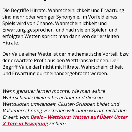
Die Begriffe Hitrate, Wahrscheinlichkeit und Erwartung
sind mehr oder weniger Synonyme. Im Vorfeld eines
Spiels wird von Chance, Wahrscheinlichkeit und
Erwartung gesprochen; und nach vielen Spielen und
erfolgten Wetten spricht man dann von der erzielten
Hitrate.
Der Value einer Wette ist der mathematische Vorteil, bzw.
der erwartete Profit aus den Wetttransaktionen. Der
Begriff Value darf nicht mit Hitrate, Wahrscheinlichkeit
und Erwartung durcheinandergebracht werden.
Wenn genauer lernen möchte, wie man wahre
Wahrscheinlichkeiten berechnet und diese in
Wettquoten umwandelt, Cluster-Gruppen bildet und
Valueberechnung verstehen will, dann warum nicht den
Erwerb vom
Basic – Wettkurs: Wetten auf Über/ Unter
X Tore in Erwägung
ziehen?