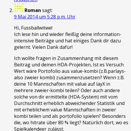
Roman
sagt:
9 Mai 2014 um 5:28 p.m. Uhr
Hi, Fussballwitwe!
Ich lese hin und wieder fleißig deine information-
intensive Beiträge und hat einiges Dank dir dazu
gelernt. Vielen Dank dafür!
Ich wollte fragen in Zusammenhang mit diesem
Beitrag und deinen HDA-Projekten, Ist es Versuch
Wert wäre Portofolio aus value-kombi (z.B.parlays-
also zweier kombi) zusammenzusetzen? Wenn z.B.
deine 10 Mannschaften mit value auf layX in
mehrere zweier-kombi teilen? Oder auch andere
solche von dir ermittelte (HDA-System) mit vom
Durchschnitt erheblich abweichender Statistik und
mit erheblichem value Mannschaften in zweier
kombi teilen und als portofolio spielen? Besonders
die, wo hitrate über 80 % liegt? Natürlich dort, wo es
Spielkalendeer zulässt.