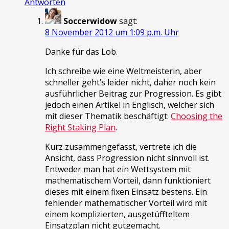
Antworten
Soccerwidow
sagt:
8 November 2012 um 1:09 p.m. Uhr
Danke für das Lob.
Ich schreibe wie eine Weltmeisterin, aber
schneller geht’s leider nicht, daher noch kein
ausführlicher Beitrag zur Progression. Es gibt
jedoch einen Artikel in Englisch, welcher sich
mit dieser Thematik beschäftigt:
Choosing the
Right Staking Plan
.
Kurz zusammengefasst, vertrete ich die
Ansicht, dass Progression nicht sinnvoll ist.
Entweder man hat ein Wettsystem mit
mathematischem Vorteil, dann funktioniert
dieses mit einem fixen Einsatz bestens. Ein
fehlender mathematischer Vorteil wird mit
einem komplizierten, ausgetüffteltem
Einsatzplan nicht gutgemacht.