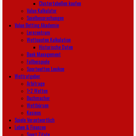
Clustertabellen kaufen
Value Kalkulator
Spielbesprechungen
Value Betting Akademie
Lernzentrum
Wettquoten Kalkulation
Historische Daten
Bank Management
Fallbeispiele
Sportwetten Lexikon
Wettratgeber
Arbitrage
1×2 Wetten
Buchmacher
Wettbörsen
Kasinos
Spiele Verantwortlich
Leben & Finanzen
Sport Zitate