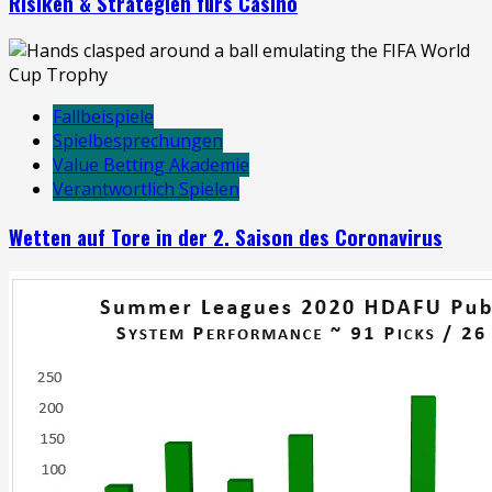
Risiken & Strategien fürs Casino
Fallbeispiele
Spielbesprechungen
Value Betting Akademie
Verantwortlich Spielen
Wetten auf Tore in der 2. Saison des Coronavirus