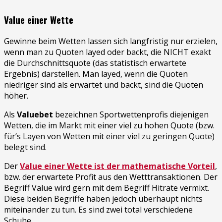
Value einer Wette
Gewinne beim Wetten lassen sich langfristig nur erzielen,
wenn man zu Quoten layed oder backt, die NICHT exakt
die Durchschnittsquote (das statistisch erwartete
Ergebnis) darstellen. Man layed, wenn die Quoten
niedriger sind als erwartet und backt, sind die Quoten
höher.
Als
Valuebet
bezeichnen Sportwettenprofis diejenigen
Wetten, die im Markt mit einer viel zu hohen Quote (bzw.
für’s Layen von Wetten mit einer viel zu geringen Quote)
belegt sind.
Der
Value einer Wette ist der mathematische Vorteil
,
bzw. der erwartete Profit aus den Wetttransaktionen. Der
Begriff Value wird gern mit dem Begriff Hitrate vermixt.
Diese beiden Begriffe haben jedoch überhaupt nichts
miteinander zu tun. Es sind zwei total verschiedene
Schuhe.