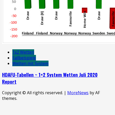
1x2 Wetten
Fallbeispiele
Wetten mit System
HDAFU-Tabellen ~ 1×2 System Wetten Juli 2020
Report
Copyright © All rights reserved.
|
MoreNews
by AF
themes.