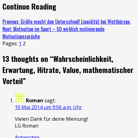
Continue Reading
Previous:
Größe macht den Unterschied! Liquidität bei Wettbörsen.
Next:
Motivation im Sport – 50 wirklich motivierende
Motivationssprüche
Pages:
1
2
13 thoughts on “
Wahrscheinlichkeit,
Erwartung, Hitrate, Value, mathematischer
Vorteil
”
Roman
sagt:
10 Mai 2014 um 9:56 a.m. Uhr
Vielen Dank für deine Meinung!
LG Roman
Antworten