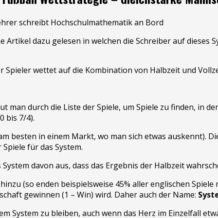
he Artikel dazu gelesen in welchen die Schreiber auf dieses
er Spieler wettet auf die Kombination von Halbzeit und Vollze
man durch die Liste der Spiele, um Spiele zu finden, in de
 bis 7/4).
am besten in einem Markt, wo man sich etwas auskennt). Die Z
 Spiele für das System.
System davon aus, dass das Ergebnis der Halbzeit wahrschei
ik hinzu (so enden beispielsweise 45% aller englischen Spie
chaft gewinnen (1 – Win) wird. Daher auch der Name:
Syst
i dem System zu bleiben, auch wenn das Herz im Einzelfall et