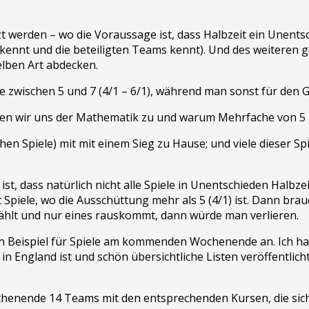
t werden – wo die Voraussage ist, dass Halbzeit ein Unents
kennt und die beteiligten Teams kennt). Und des weiteren ge
elben Art abdecken.
se zwischen 5 und 7 (4/1 – 6/1), während man sonst für den G
den wir uns der Mathematik zu und warum Mehrfache von 5 
hen Spiele) mit mit einem Sieg zu Hause; und viele dieser Sp
t, dass natürlich nicht alle Spiele in Unentschieden Halb
t Spiele, wo die Ausschüttung mehr als 5 (4/1) ist. Dann br
ählt und nur eines rauskommt, dann würde man verlieren.
n Beispiel für Spiele am kommenden Wochenende an. Ich hab
n England ist und schön übersichtliche Listen veröffentlic
chenende 14 Teams mit den entsprechenden Kursen, die sich 