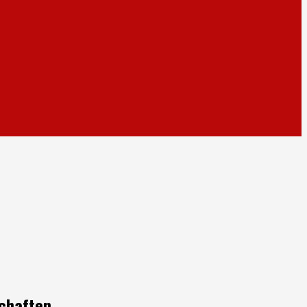
schaften