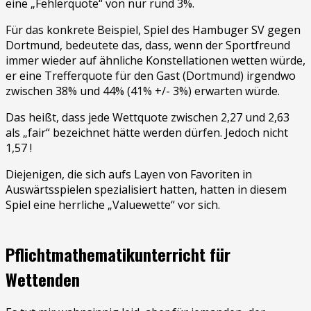
eine „Fehlerquote“ von nur rund 3%.
Für das konkrete Beispiel, Spiel des Hambuger SV gegen
Dortmund, bedeutete das, dass, wenn der Sportfreund
immer wieder auf ähnliche Konstellationen wetten würde,
er eine Trefferquote für den Gast (Dortmund) irgendwo
zwischen 38% und 44% (41% +/- 3%) erwarten würde.
Das heißt, dass jede Wettquote zwischen 2,27 und 2,63
als „fair“ bezeichnet hätte werden dürfen. Jedoch nicht
1,57 !
Diejenigen, die sich aufs Layen von Favoriten in
Auswärtsspielen spezialisiert hatten, hatten in diesem
Spiel eine herrliche „Valuewette“ vor sich.
Pflichtmathematikunterricht für
Wettenden