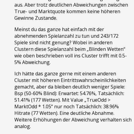
aus. Aber trotz deutlichen Abweichungen zwischen
True- und Marktquote kommen keine höheren
Gewinne Zustande.
Meinst du das ganze hat einfach mit der
abnehmenden Spielanzahl zu tun und 243/172
Spiele sind nicht genung? Wobei in anderen
Clustern diese Spielanzahl beim „Blinden Wetten“
wie oben beschrieben voll ins Cluster trifft mit 0.5-
5% Abweichung.
Ich hätte das ganze gerne mit einem anderen
Cluster mit höheren Eintrittswahrscheinlichkeiten
gemacht, aber da bleiben deutlich weniger Spiele:
Bsp (50-60% Blind): Erwartet: 54.76%, Tatsächlich:
51.41% (177 Wetten). Mit Value „TrueOdd >
MarktOdd * 1.05“ nur noch Tatsächlich: 38.96%
Hitrate (77 Wetten). Eine deutliche Abnahme.
Weitere Erhöhungen der Abweichung verhalten sich
analog.