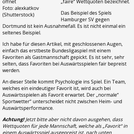
„faire“ Wettquoten bezeichnet.
Foto: alexkatkov
Das Beispiel des Spiels
(Shutterstock)
Hamburger SV gegen
Dortmund ist kein Ausnahmefall. Es ist nicht einmal ein
seltenes Beispiel.
Ich habe für diesen Artikel, mit geschlossenen Augen,
einfach das erstbeste Bundesligaspiel mit einem
Favoriten als Gastmannschaft gepickt. Es ist sehr, sehr
selten, dass Favoriten bei Auswärtsspielen fair bepreist
werden.
An dieser Stelle kommt Psychologie ins Spiel. Ein Team,
welches ein eindeutiger Favorit ist, wird auch bei
Auswärtsspielen als Favorit erwartet. Der „normale“
Sportwetter“ unterscheidet nicht zwischen Heim- und
Auswärtsperformance.
Achtung!
Jetzt bitte aber nicht davon ausgehen, dass
Wettquoten für jede Mannschaft, welche als „Favorit“ in
einem Auswärtsspiel ausgepreist ist, nach unten