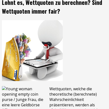
Lohnt es, Wettquoten zu berechnen? Sind
Wettquoten immer fair?
Wettquoten, welche die
theoretische (berechnete)
Wahrscheinlichkeit
präsentieren, werden als