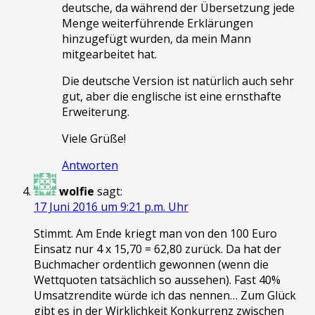
deutsche, da während der Übersetzung jede
Menge weiterführende Erklärungen
hinzugefügt wurden, da mein Mann
mitgearbeitet hat.
Die deutsche Version ist natürlich auch sehr
gut, aber die englische ist eine ernsthafte
Erweiterung.
Viele Grüße!
Antworten
wolfie
sagt:
17 Juni 2016 um 9:21 p.m. Uhr
Stimmt. Am Ende kriegt man von den 100 Euro
Einsatz nur 4 x 15,70 = 62,80 zurück. Da hat der
Buchmacher ordentlich gewonnen (wenn die
Wettquoten tatsächlich so aussehen). Fast 40%
Umsatzrendite würde ich das nennen… Zum Glück
gibt es in der Wirklichkeit Konkurrenz zwischen