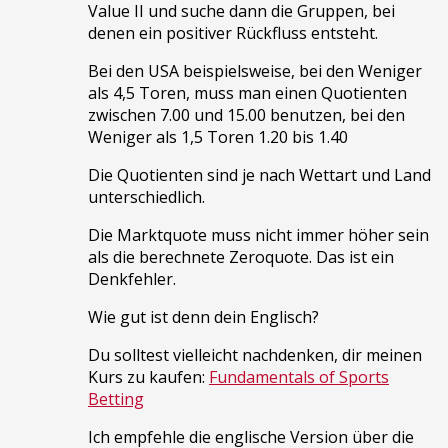
Value II und suche dann die Gruppen, bei
denen ein positiver Rückfluss entsteht.
Bei den USA beispielsweise, bei den Weniger
als 4,5 Toren, muss man einen Quotienten
zwischen 7.00 und 15.00 benutzen, bei den
Weniger als 1,5 Toren 1.20 bis 1.40
Die Quotienten sind je nach Wettart und Land
unterschiedlich.
Die Marktquote muss nicht immer höher sein
als die berechnete Zeroquote. Das ist ein
Denkfehler.
Wie gut ist denn dein Englisch?
Du solltest vielleicht nachdenken, dir meinen
Kurs zu kaufen:
Fundamentals of Sports
Betting
Ich empfehle die englische Version über die