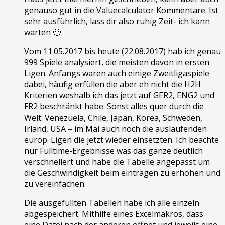
genauso gut in die Valuecalculator Kommentare. Ist
sehr ausführlich, lass dir also ruhig Zeit- ich kann
warten 🙂
Vom 11.05.2017 bis heute (22.08.2017) hab ich genau
999 Spiele analysiert, die meisten davon in ersten
Ligen. Anfangs waren auch einige Zweitligaspiele
dabei, häufig erfüllen die aber eh nicht die H2H
Kriterien weshalb ich das jetzt auf GER2, ENG2 und
FR2 beschränkt habe. Sonst alles quer durch die
Welt: Venezuela, Chile, Japan, Korea, Schweden,
Irland, USA – im Mai auch noch die auslaufenden
europ. Ligen die jetzt wieder einsetzten. Ich beachte
nur Fulltime-Ergebnisse was das ganze deutlich
verschnellert und habe die Tabelle angepasst um
die Geschwindigkeit beim eintragen zu erhöhen und
zu vereinfachen.
Die ausgefüllten Tabellen habe ich alle einzeln
abgespeichert. Mithilfe eines Excelmakros, dass
eine Datei nach der anderen öffnet und jeweils eine