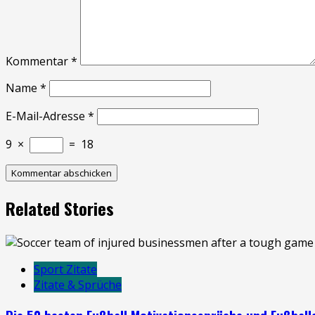
Kommentar
*
Name
*
E-Mail-Adresse
*
9
×
=
18
Related Stories
Sport Zitate
Zitate & Sprüche