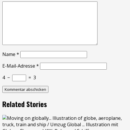
Name
*
E-Mail-Adresse
*
4
−
=
3
Related Stories