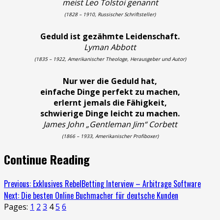
meist Leo Tolstoi genannt
(1828 – 1910, Russischer Schriftsteller)
Geduld ist gezähmte Leidenschaft.
Lyman Abbott
(1835 – 1922, Amerikanischer Theologe, Herausgeber und Autor)
Nur wer die Geduld hat,
einfache Dinge perfekt zu machen,
erlernt jemals die Fähigkeit,
schwierige Dinge leicht zu machen.
James John „Gentleman Jim“ Corbett
(1866 – 1933, Amerikanischer Profiboxer)
Continue Reading
Previous:
Exklusives RebelBetting Interview – Arbitrage Software
Next:
Die besten Online Buchmacher für deutsche Kunden
Pages:
1
2
3
4
5
6