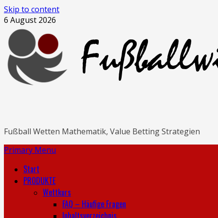
Skip to content
6 August 2026
Fußball Wetten Mathematik, Value Betting Strategien
Primary Menu
Start
PRODUKTE
Wettkurs
FAQ – Häufige Fragen
Inhaltsverzeichnis