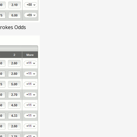
brokes Odds