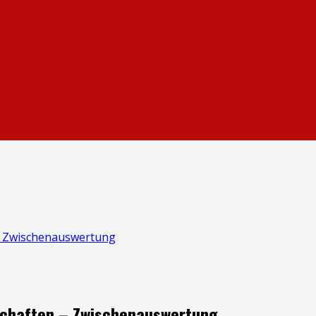
 – Zwischenauswertung
schaften – Zwischenauswertung