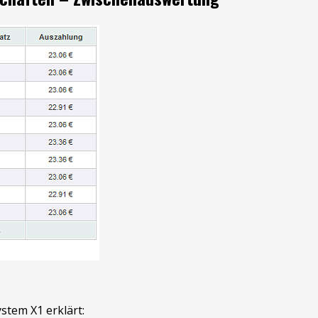
stem X1 erklärt: