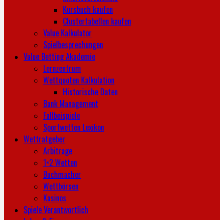
Kursbuch kaufen
Clustertabellen kaufen
Value Kalkulator
Spielbesprechungen
Value Betting Akademie
Lernzentrum
Wettquoten Kalkulation
Historische Daten
Bank Management
Fallbeispiele
Sportwetten Lexikon
Wettratgeber
Arbitrage
1×2 Wetten
Buchmacher
Wettbörsen
Kasinos
Spiele Verantwortlich