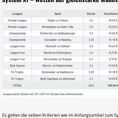
Es gelten die selben Kriterien wie im Anfangsartikel zum Sy