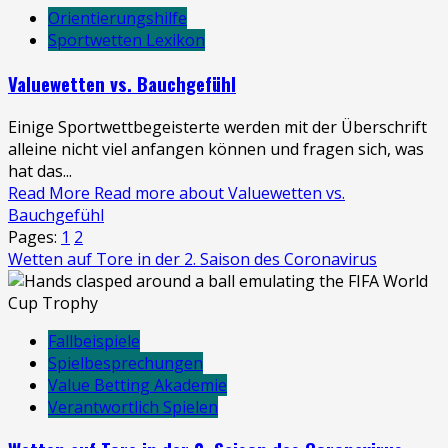
Orientierungshilfe
Sportwetten Lexikon
Valuewetten vs. Bauchgefühl
Einige Sportwettbegeisterte werden mit der Überschrift
alleine nicht viel anfangen können und fragen sich, was
hat das...
Read More
Read more about Valuewetten vs.
Bauchgefühl
Pages:
1
2
Wetten auf Tore in der 2. Saison des Coronavirus
Fallbeispiele
Spielbesprechungen
Value Betting Akademie
Verantwortlich Spielen