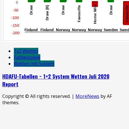
1x2 Wetten
Fallbeispiele
Wetten mit System
HDAFU-Tabellen ~ 1×2 System Wetten Juli 2020
Report
Copyright © All rights reserved.
|
MoreNews
by AF
themes.