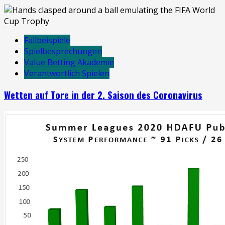
Fallbeispiele
Spielbesprechungen
Value Betting Akademie
Verantwortlich Spielen
Wetten auf Tore in der 2. Saison des Coronavirus