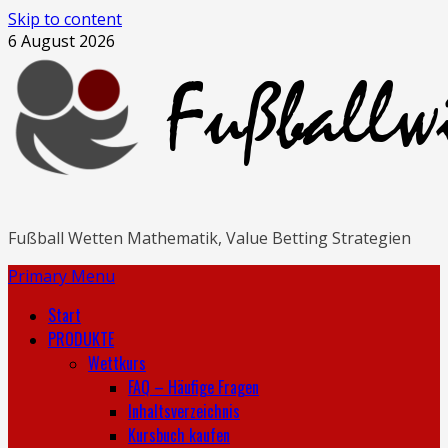
Skip to content
6 August 2026
Fußball Wetten Mathematik, Value Betting Strategien
Primary Menu
Start
PRODUKTE
Wettkurs
FAQ – Häufige Fragen
Inhaltsverzeichnis
Kursbuch kaufen