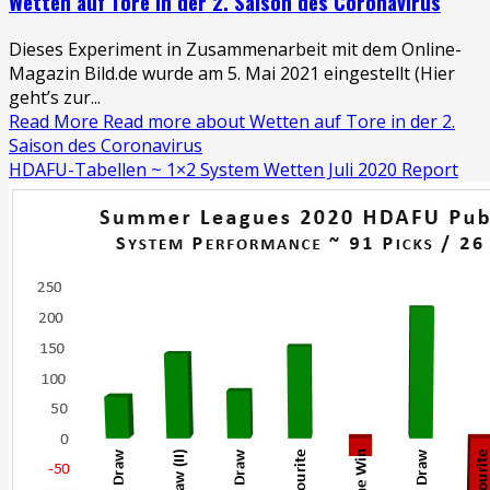
Wetten auf Tore in der 2. Saison des Coronavirus
Dieses Experiment in Zusammenarbeit mit dem Online-
Magazin Bild.de wurde am 5. Mai 2021 eingestellt (Hier
geht’s zur...
Read More
Read more about Wetten auf Tore in der 2.
Saison des Coronavirus
HDAFU-Tabellen ~ 1×2 System Wetten Juli 2020 Report