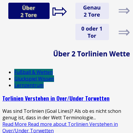
Fußball & Wetten
Glückspiel Wissen
Lernzentrum
Torlinien Verstehen in Over/Under Torwetten
Was sind Torlinien (Goal Lines)? Als ob es nicht schon
genug ist, dass in der Wett Terminologie...
Read More
Read more about Torlinien Verstehen in
Over/Under Torwetten