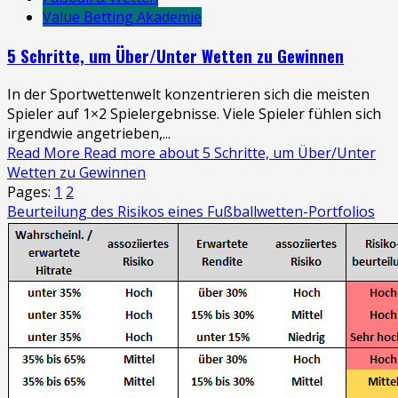
Value Betting Akademie
5 Schritte, um Über/Unter Wetten zu Gewinnen
In der Sportwettenwelt konzentrieren sich die meisten
Spieler auf 1×2 Spielergebnisse. Viele Spieler fühlen sich
irgendwie angetrieben,...
Read More
Read more about 5 Schritte, um Über/Unter
Wetten zu Gewinnen
Pages:
1
2
Beurteilung des Risikos eines Fußballwetten-Portfolios